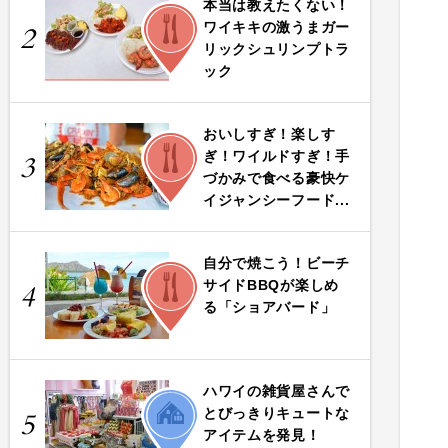
本当は教えたくない！
FOOD
ワイキキの激うまガー
2
リックシュリンプトラ
ック
おいしすぎ！楽しす
FOOD
ぎ！ワイルドすぎ！手
3
づかみで食べる豪快ケ
イジャンシーフード...
自分で焼こう！ビーチ
FOOD
サイドBBQが楽しめ
4
る「ショアバード」
ハワイの雑貨屋さんで
LIFE
とびっきりキュートな
5
アイテムを発見！