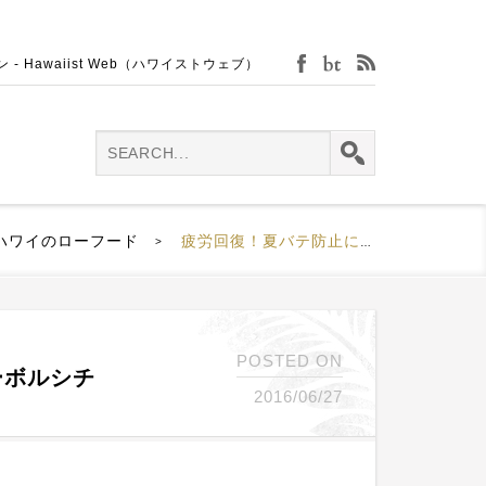
Hawaiist Web（ハワイストウェブ）
facebook
bijin-tokei
rss
ハワイのローフード
疲労回復！夏バテ防止にぴったりなローボルシチ
>
POSTED ON
ーボルシチ
2016/06/27