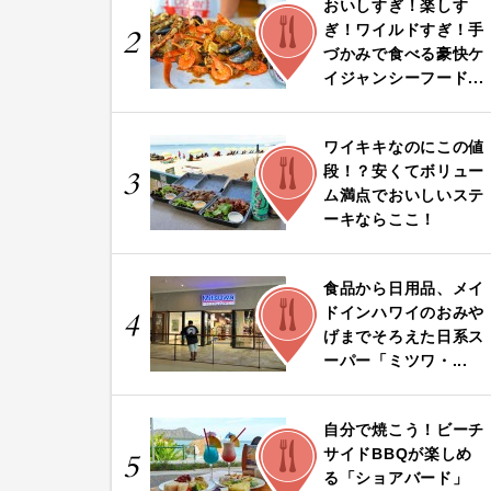
おいしすぎ！楽しす
FOOD
ぎ！ワイルドすぎ！手
2
づかみで食べる豪快ケ
イジャンシーフード...
ワイキキなのにこの値
FOOD
段！？安くてボリュー
3
ム満点でおいしいステ
ーキならここ！
食品から日用品、メイ
FOOD
ドインハワイのおみや
4
げまでそろえた日系ス
ーパー「ミツワ・...
自分で焼こう！ビーチ
FOOD
サイドBBQが楽しめ
5
る「ショアバード」