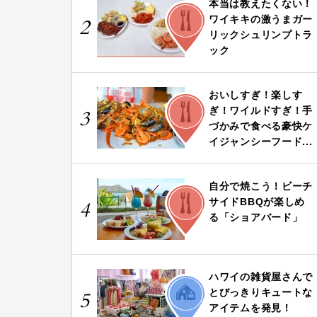
本当は教えたくない！
FOOD
ワイキキの激うまガー
2
リックシュリンプトラ
ック
おいしすぎ！楽しす
FOOD
ぎ！ワイルドすぎ！手
3
づかみで食べる豪快ケ
イジャンシーフード...
自分で焼こう！ビーチ
FOOD
サイドBBQが楽しめ
4
る「ショアバード」
ハワイの雑貨屋さんで
LIFE
とびっきりキュートな
5
アイテムを発見！