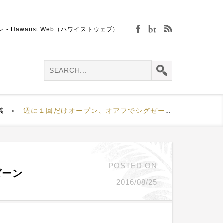
Hawaiist Web（ハワイストウェブ）
facebook
bijin-tokei
rss
議
週に１回だけオープン、オアフでシグゼーン
>
POSTED ON
ゼーン
2016/08/25