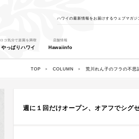
ハワイの最新情報をお届けするウェブマガジン - 
ロコ気分で楽園を満喫
店舗情報
やっぱりハワイ
Hawaiinfo
TOP
COLUMN
荒川れん子のフラの不思
>
>
週に１回だけオープン、オアフでシグ