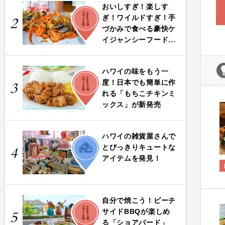
おいしすぎ！楽しす
FOOD
ぎ！ワイルドすぎ！手
2
づかみで食べる豪快ケ
イジャンシーフード...
ハワイの味をもう一
FOOD
度！日本でも簡単に作
3
れる「もちこチキンミ
ックス」が新発売
ハワイの雑貨屋さんで
LIFE
とびっきりキュートな
4
アイテムを発見！
自分で焼こう！ビーチ
FOOD
サイドBBQが楽しめ
5
る「ショアバード」