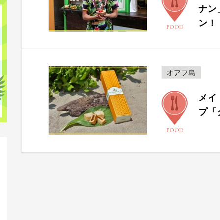
ナン
ン！
FOOD
オアフ島
メイ
プ「
FOOD