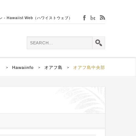
Hawaiist Web（ハワイストウェブ）
facebook
bijin-tokei
rss
P
Hawaiinfo
オアフ島
オアフ島中央部
>
>
>