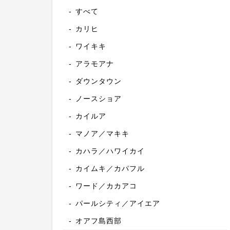
すべて
カリヒ
ワイキキ
アラモアナ
ダウンタウン
ノースショア
カイルア
マノア／マキキ
カハラ／ハワイカイ
カイムキ／カパフル
ワード／カカアコ
パールシティ／アイエア
オアフ島西部