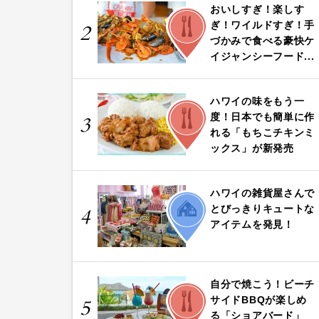
おいしすぎ！楽しす
FOOD
ぎ！ワイルドすぎ！手
2
づかみで食べる豪快ケ
イジャンシーフード...
ハワイの味をもう一
FOOD
度！日本でも簡単に作
3
れる「もちこチキンミ
ックス」が新発売
ハワイの雑貨屋さんで
LIFE
とびっきりキュートな
4
アイテムを発見！
自分で焼こう！ビーチ
FOOD
サイドBBQが楽しめ
5
る「ショアバード」