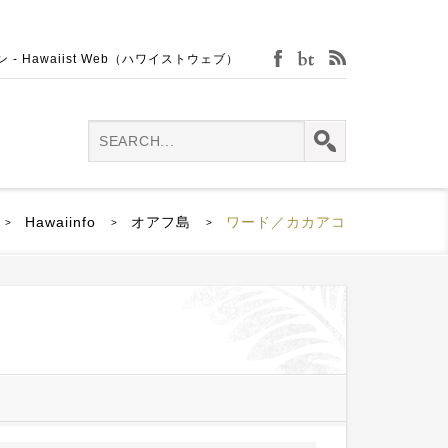
Hawaiist Web（ハワイストウェブ）
facebook
bijin-tokei
rss
Hawaiinfo
オアフ島
ワード／カカアコ
>
>
>