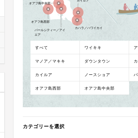
カイルア
オアフ島中央部
オアフ島西部
カハラ／ハワイカイ
パールシティー／アイ
エア
すべて
ワイキキ
ア
マノア／マキキ
ダウンタウン
カ
カイルア
ノースショア
パ
オアフ島西部
オアフ島中央部
カテゴリーを選択