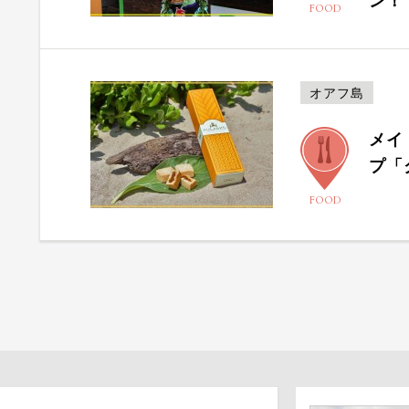
ン！
FOOD
オアフ島
メイ
プ「
FOOD