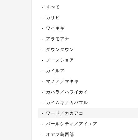
すべて
カリヒ
ワイキキ
アラモアナ
ダウンタウン
ノースショア
カイルア
マノア／マキキ
カハラ／ハワイカイ
カイムキ／カパフル
ワード／カカアコ
パールシティ／アイエア
オアフ島西部