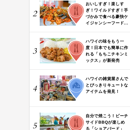
おいしすぎ！楽しす
FOOD
ぎ！ワイルドすぎ！手
2
づかみで食べる豪快ケ
イジャンシーフード...
ハワイの味をもう一
FOOD
度！日本でも簡単に作
3
れる「もちこチキンミ
ックス」が新発売
ハワイの雑貨屋さんで
LIFE
とびっきりキュートな
4
アイテムを発見！
自分で焼こう！ビーチ
FOOD
サイドBBQが楽しめ
5
る「ショアバード」