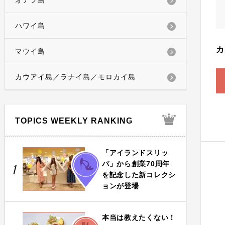
オアフ島
ハワイ島
カ
マウイ島
カウアイ島／ラナイ島／モロカイ島
TOPICS WEEKLY RANKING
「アイランドスリッ
FASHION
パ」から創業70周年
1
を記念した新コレクシ
ョンが登場
本当は教えたくない！
FOOD