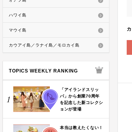
オアフ島
ハワイ島
カ
マウイ島
カウアイ島／ラナイ島／モロカイ島
TOPICS WEEKLY RANKING
「アイランドスリッ
FASHION
パ」から創業70周年
1
を記念した新コレクシ
ョンが登場
本当は教えたくない！
FOOD