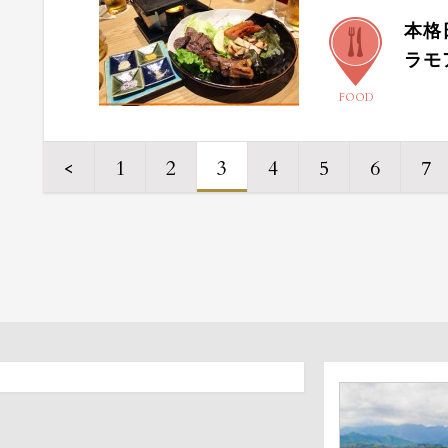
本格
ラモ
FOOD
<
1
2
3
4
5
6
7