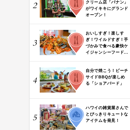
クリーム店「バナン」
2
がワイキキにグランド
オープン！
おいしすぎ！楽しす
FOOD
ぎ！ワイルドすぎ！手
3
づかみで食べる豪快ケ
イジャンシーフード...
自分で焼こう！ビーチ
FOOD
サイドBBQが楽しめ
4
る「ショアバード」
ハワイの雑貨屋さんで
LIFE
とびっきりキュートな
5
アイテムを発見！