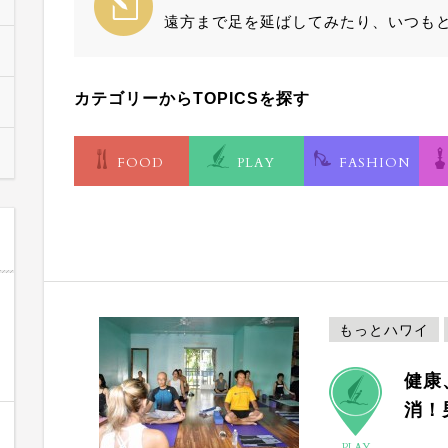
遠方まで足を延ばしてみたり、いつも
カテゴリーからTOPICSを探す
FOOD
PLAY
FASHION
もっとハワイ
健康
消！
PLAY