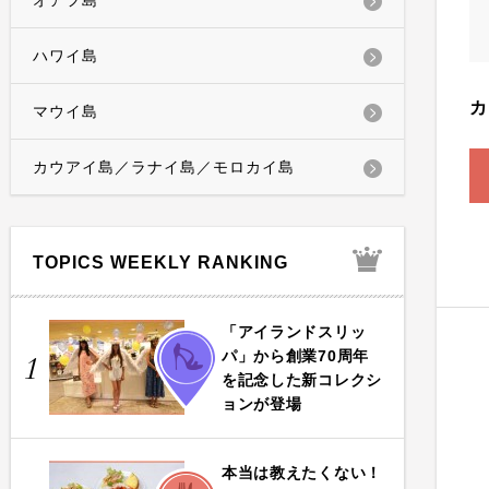
オアフ島
ハワイ島
カ
マウイ島
カウアイ島／ラナイ島／モロカイ島
TOPICS WEEKLY RANKING
「アイランドスリッ
FASHION
パ」から創業70周年
1
を記念した新コレクシ
ョンが登場
本当は教えたくない！
FOOD