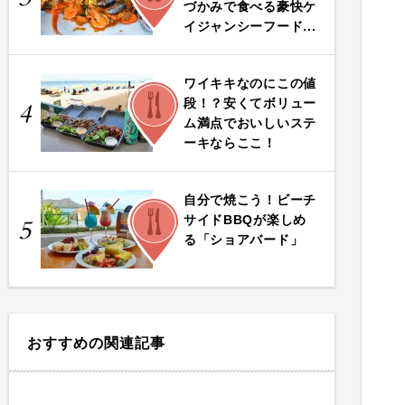
づかみで食べる豪快ケ
イジャンシーフード...
ワイキキなのにこの値
FOOD
段！？安くてボリュー
4
ム満点でおいしいステ
ーキならここ！
自分で焼こう！ビーチ
FOOD
サイドBBQが楽しめ
5
る「ショアバード」
おすすめの関連記事