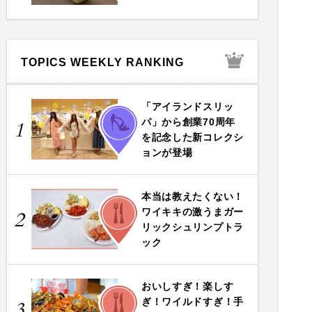
TOPICS WEEKLY RANKING
「アイランドスリッ
FASHION
パ」から創業70周年
1
を記念した新コレクシ
ョンが登場
本当は教えたくない！
FOOD
ワイキキの激うまガー
2
リックシュリンプトラ
ック
おいしすぎ！楽しす
FOOD
ぎ！ワイルドすぎ！手
3