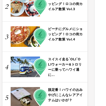
PLAY
ッピング！ロコの街カ
2
イルア散策 Vol.3
ビーチにグルメにショ
PLAY
ッピング！ロコの街カ
3
イルア散策 Vol.4
スイスイ走る`OLI`O
PLAY
LIウォーカー&トロリ
4
ーに乗ってハワイ通
に...
脱定番！ハワイのおみ
PLAY
やげにこんなレアアイ
5
テムはいかが？