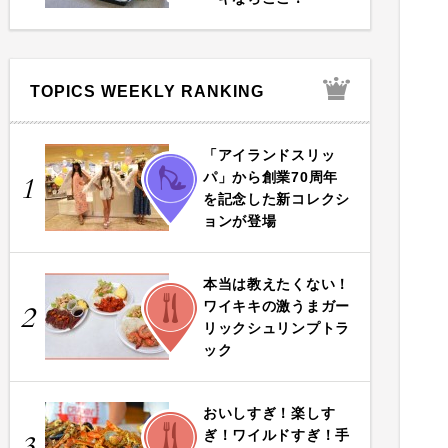
TOPICS WEEKLY RANKING
「アイランドスリッ
FASHION
パ」から創業70周年
1
を記念した新コレクシ
ョンが登場
本当は教えたくない！
FOOD
ワイキキの激うまガー
2
リックシュリンプトラ
ック
おいしすぎ！楽しす
FOOD
ぎ！ワイルドすぎ！手
3