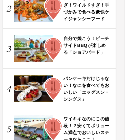
FOOD
ぎ！ワイルドすぎ！手
2
づかみで食べる豪快ケ
イジャンシーフード...
自分で焼こう！ビーチ
FOOD
サイドBBQが楽しめ
3
る「ショアバード」
パンケーキだけじゃな
FOOD
い！なにを食べてもお
4
いしい「エッグスン・
シングス」
ワイキキなのにこの値
FOOD
段！？安くてボリュー
5
ム満点でおいしいステ
ーキならここ！