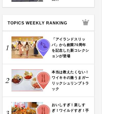
TOPICS WEEKLY RANKING
「アイランドスリッ
FASHION
パ」から創業70周年
1
を記念した新コレクシ
ョンが登場
本当は教えたくない！
FOOD
ワイキキの激うまガー
2
リックシュリンプトラ
ック
おいしすぎ！楽しす
FOOD
ぎ！ワイルドすぎ！手
3