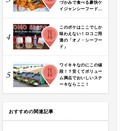
づかみで食べる豪快ケ
イジャンシーフード...
このポケはここでしか
FOOD
味わえない！ロコご用
4
達の「オノ・シーフー
ド」
ワイキキなのにこの値
FOOD
段！？安くてボリュー
5
ム満点でおいしいステ
ーキならここ！
おすすめの関連記事