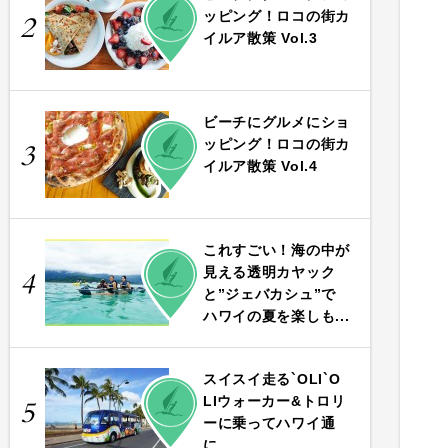
PLAY
ッピング！ロコの街カ
2
イルア散策 Vol.3
ビーチにグルメにショ
PLAY
ッピング！ロコの街カ
3
イルア散策 Vol.4
これすごい！海の中が
PLAY
見える透明カヤック
4
と”ジェバカシュ”で
ハワイの夏を楽しも...
スイスイ走る`OLI`O
PLAY
LIウォーカー&トロリ
5
ーに乗ってハワイ通
に...