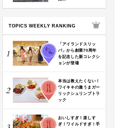
TOPICS WEEKLY RANKING
「アイランドスリッ
FASHION
パ」から創業70周年
1
を記念した新コレクシ
ョンが登場
本当は教えたくない！
FOOD
ワイキキの激うまガー
2
リックシュリンプトラ
ック
おいしすぎ！楽しす
FOOD
ぎ！ワイルドすぎ！手
3