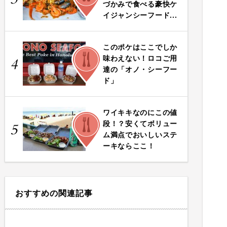
づかみで食べる豪快ケ
イジャンシーフード...
このポケはここでしか
FOOD
味わえない！ロコご用
4
達の「オノ・シーフー
ド」
ワイキキなのにこの値
FOOD
段！？安くてボリュー
5
ム満点でおいしいステ
ーキならここ！
おすすめの関連記事