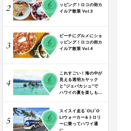
PLAY
ッピング！ロコの街カ
2
イルア散策 Vol.3
ビーチにグルメにショ
PLAY
ッピング！ロコの街カ
3
イルア散策 Vol.4
これすごい！海の中が
PLAY
見える透明カヤック
4
と”ジェバカシュ”で
ハワイの夏を楽しも...
スイスイ走る`OLI`O
PLAY
LIウォーカー&トロリ
5
ーに乗ってハワイ通
に...