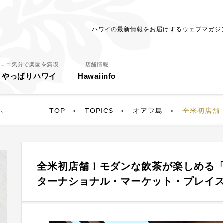
ハワイの最新情報をお届けするウェブマガジン - 
ロコ気分で楽園を満喫
店舗情報
やっぱりハワイ
Hawaiinfo
TOP
TOPICS
オアフ島
全米初店舗！モダンな
>
>
>
い
全米初店舗！モダンな飲茶が楽しめる
ターナショナル・マーケット・プレイ