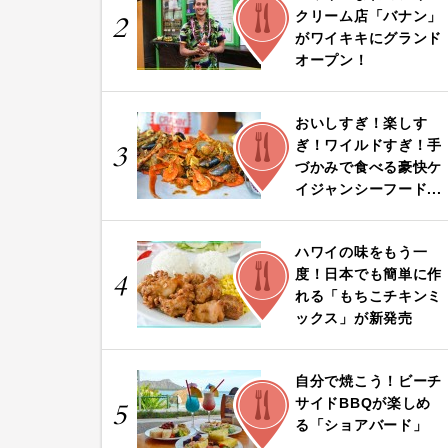
FOOD
クリーム店「バナン」
2
がワイキキにグランド
オープン！
おいしすぎ！楽しす
FOOD
ぎ！ワイルドすぎ！手
3
づかみで食べる豪快ケ
イジャンシーフード...
ハワイの味をもう一
FOOD
度！日本でも簡単に作
4
れる「もちこチキンミ
ックス」が新発売
自分で焼こう！ビーチ
FOOD
サイドBBQが楽しめ
5
る「ショアバード」