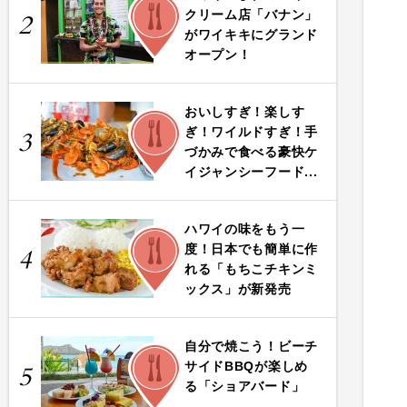
FOOD
クリーム店「バナン」
2
がワイキキにグランド
オープン！
おいしすぎ！楽しす
FOOD
ぎ！ワイルドすぎ！手
3
づかみで食べる豪快ケ
イジャンシーフード...
ハワイの味をもう一
FOOD
度！日本でも簡単に作
4
れる「もちこチキンミ
ックス」が新発売
自分で焼こう！ビーチ
FOOD
サイドBBQが楽しめ
5
る「ショアバード」