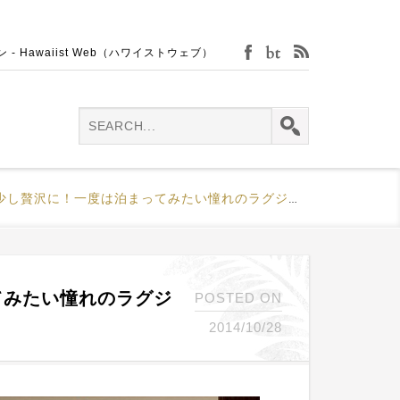
Hawaiist Web（ハワイストウェブ）
facebook
bijin-tokei
rss
し贅沢に！一度は泊まってみたい憧れのラグジュアリーホテル
てみたい憧れのラグジ
POSTED ON
2014/10/28