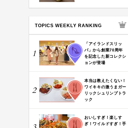
TOPICS WEEKLY RANKING
「アイランドスリッ
FASHION
パ」から創業70周年
1
を記念した新コレクシ
ョンが登場
本当は教えたくない！
FOOD
ワイキキの激うまガー
2
リックシュリンプトラ
ック
おいしすぎ！楽しす
FOOD
ぎ！ワイルドすぎ！手
3