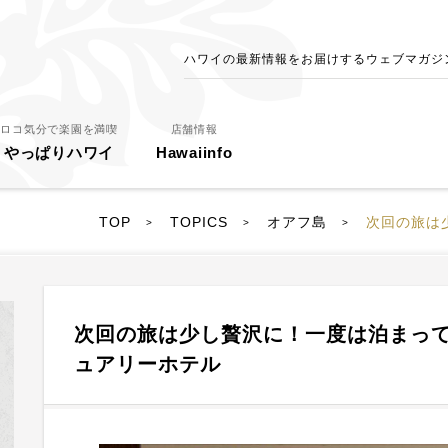
ハワイの最新情報をお届けするウェブマガジン - 
ロコ気分で楽園を満喫
店舗情報
やっぱりハワイ
Hawaiinfo
TOP
TOPICS
オアフ島
次回の旅は少
>
>
>
次回の旅は少し贅沢に！一度は泊まっ
ュアリーホテル