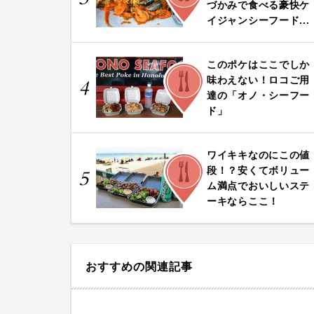
づかみで食べる豪快ケ
イジャンシーフード...
このポケはここでしか
FOOD
味わえない！ロコご用
4
達の「オノ・シーフー
ド」
ワイキキなのにこの値
FOOD
段！？安くてボリュー
5
ム満点でおいしいステ
ーキならここ！
おすすめの関連記事