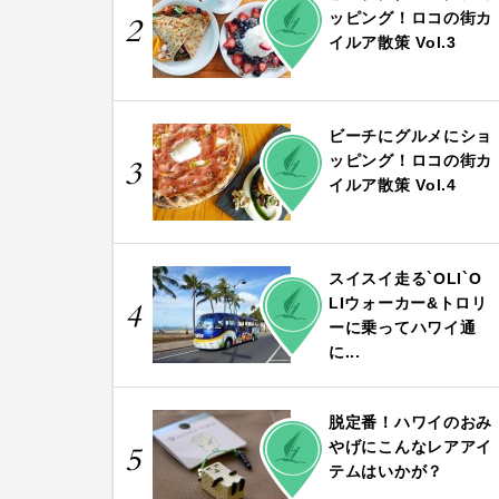
PLAY
ッピング！ロコの街カ
2
イルア散策 Vol.3
ビーチにグルメにショ
PLAY
ッピング！ロコの街カ
3
イルア散策 Vol.4
スイスイ走る`OLI`O
PLAY
LIウォーカー&トロリ
4
ーに乗ってハワイ通
に...
脱定番！ハワイのおみ
PLAY
やげにこんなレアアイ
5
テムはいかが？