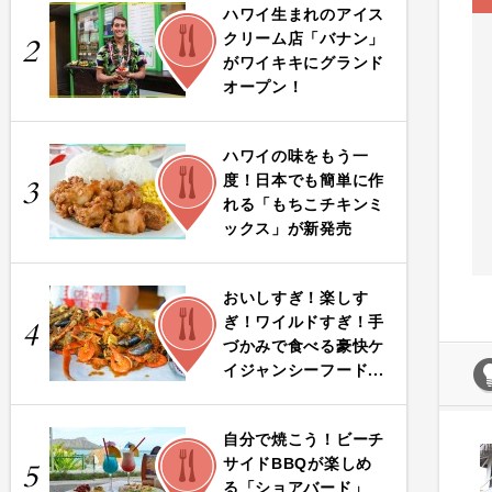
ハワイ生まれのアイス
FOOD
クリーム店「バナン」
2
がワイキキにグランド
オープン！
ハワイの味をもう一
FOOD
度！日本でも簡単に作
3
れる「もちこチキンミ
ックス」が新発売
おいしすぎ！楽しす
FOOD
ぎ！ワイルドすぎ！手
4
づかみで食べる豪快ケ
イジャンシーフード...
自分で焼こう！ビーチ
FOOD
サイドBBQが楽しめ
5
る「ショアバード」