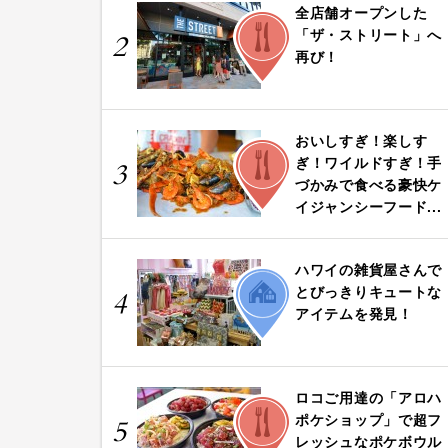
全店舗オープンした
FOOD
「ザ・ストリート」へ
2
再び！
おいしすぎ！楽しす
FOOD
ぎ！ワイルドすぎ！手
3
づかみで食べる豪快ケ
イジャンシーフード...
ハワイの雑貨屋さんで
LIFE
とびっきりキュートな
4
アイテムを発見！
ロコご用達の「アロハ
FOOD
ポケショップ」で超フ
5
レッシュなポケボウル