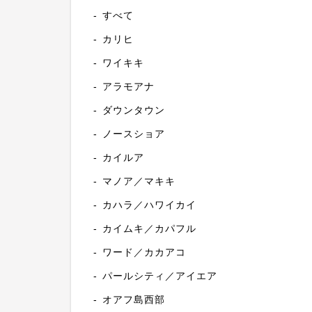
すべて
カリヒ
ワイキキ
アラモアナ
ダウンタウン
ノースショア
カイルア
マノア／マキキ
カハラ／ハワイカイ
カイムキ／カパフル
ワード／カカアコ
パールシティ／アイエア
オアフ島西部