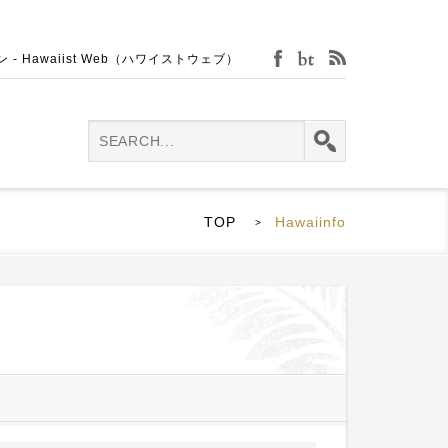
Hawaiist Web（ハワイストウェブ）
facebook
bijin-tokei
rss
TOP
Hawaiinfo
>