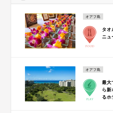
オアフ島
タオ
ニュ
FOOD
オアフ島
最大
ら新
るホ
PLAY