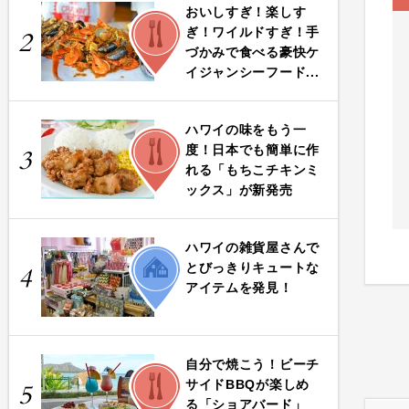
おいしすぎ！楽しす
FOOD
ぎ！ワイルドすぎ！手
2
づかみで食べる豪快ケ
イジャンシーフード...
ハワイの味をもう一
FOOD
度！日本でも簡単に作
3
れる「もちこチキンミ
ックス」が新発売
ハワイの雑貨屋さんで
LIFE
とびっきりキュートな
4
アイテムを発見！
自分で焼こう！ビーチ
FOOD
サイドBBQが楽しめ
5
る「ショアバード」