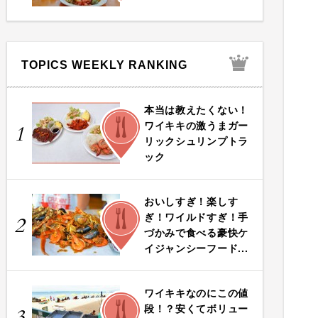
TOPICS WEEKLY RANKING
本当は教えたくない！
FOOD
ワイキキの激うまガー
1
リックシュリンプトラ
ック
おいしすぎ！楽しす
FOOD
ぎ！ワイルドすぎ！手
2
づかみで食べる豪快ケ
イジャンシーフード...
ワイキキなのにこの値
FOOD
段！？安くてボリュー
3