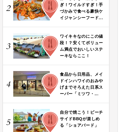
FOOD
ぎ！ワイルドすぎ！手
2
づかみで食べる豪快ケ
イジャンシーフード...
ワイキキなのにこの値
FOOD
段！？安くてボリュー
3
ム満点でおいしいステ
ーキならここ！
食品から日用品、メイ
FOOD
ドインハワイのおみや
4
げまでそろえた日系ス
ーパー「ミツワ・...
自分で焼こう！ビーチ
FOOD
サイドBBQが楽しめ
5
る「ショアバード」