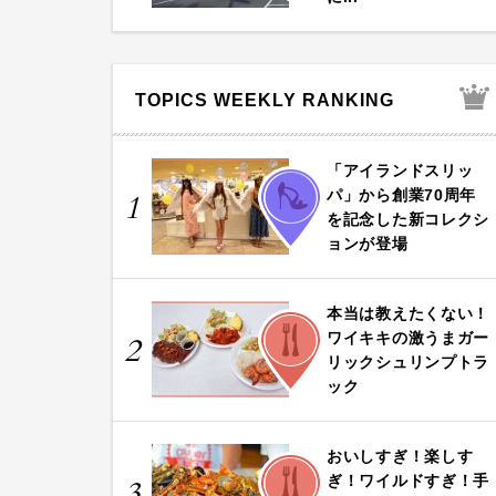
TOPICS WEEKLY RANKING
「アイランドスリッ
FASHION
パ」から創業70周年
1
を記念した新コレクシ
ョンが登場
本当は教えたくない！
FOOD
ワイキキの激うまガー
2
リックシュリンプトラ
ック
おいしすぎ！楽しす
FOOD
ぎ！ワイルドすぎ！手
3