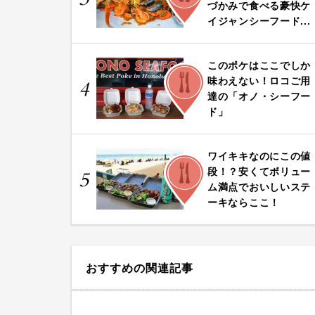
づかみで食べる豪快ケ
イジャンシーフード...
このポケはここでしか
FOOD
味わえない！ロコご用
4
達の「オノ・シーフー
ド」
ワイキキなのにこの値
FOOD
段！？安くてボリュー
5
ム満点でおいしいステ
ーキならここ！
おすすめの関連記事