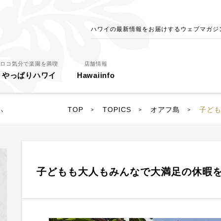
ハワイの最新情報をお届けするウェブマガジン - 
ロコ気分で楽園を満喫
店舗情報
やっぱりハワイ
Hawaiinfo
TOP
TOPICS
オアフ島
子ど
>
>
>
い
子どもも大人もみんなで大満足の休暇