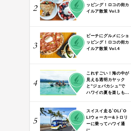
PLAY
ッピング！ロコの街カ
2
イルア散策 Vol.3
ビーチにグルメにショ
PLAY
ッピング！ロコの街カ
3
イルア散策 Vol.4
これすごい！海の中が
PLAY
見える透明カヤック
4
と”ジェバカシュ”で
ハワイの夏を楽しも...
スイスイ走る`OLI`O
PLAY
LIウォーカー&トロリ
5
ーに乗ってハワイ通
に...