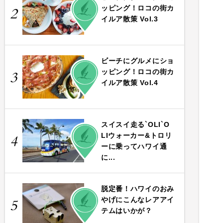
PLAY
ッピング！ロコの街カ
2
イルア散策 Vol.3
ビーチにグルメにショ
PLAY
ッピング！ロコの街カ
3
イルア散策 Vol.4
スイスイ走る`OLI`O
PLAY
LIウォーカー&トロリ
4
ーに乗ってハワイ通
に...
脱定番！ハワイのおみ
PLAY
やげにこんなレアアイ
5
テムはいかが？