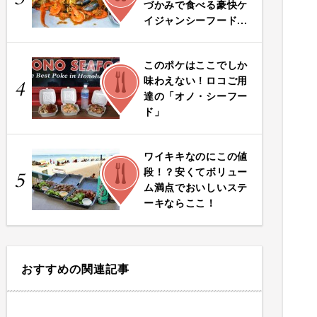
づかみで食べる豪快ケ
イジャンシーフード...
このポケはここでしか
FOOD
味わえない！ロコご用
4
達の「オノ・シーフー
ド」
ワイキキなのにこの値
FOOD
段！？安くてボリュー
5
ム満点でおいしいステ
ーキならここ！
おすすめの関連記事