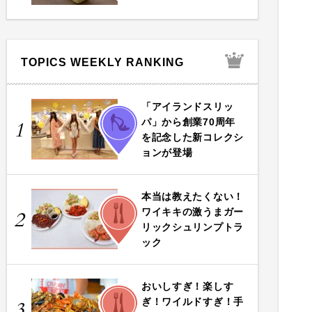
TOPICS WEEKLY RANKING
「アイランドスリッ
FASHION
パ」から創業70周年
1
を記念した新コレクシ
ョンが登場
本当は教えたくない！
FOOD
ワイキキの激うまガー
2
リックシュリンプトラ
ック
おいしすぎ！楽しす
FOOD
ぎ！ワイルドすぎ！手
3