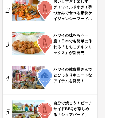
おいしすぎ！楽しす
FOOD
ぎ！ワイルドすぎ！手
2
づかみで食べる豪快ケ
イジャンシーフード...
ハワイの味をもう一
FOOD
度！日本でも簡単に作
3
れる「もちこチキンミ
ックス」が新発売
ハワイの雑貨屋さんで
LIFE
とびっきりキュートな
4
アイテムを発見！
自分で焼こう！ビーチ
FOOD
サイドBBQが楽しめ
5
る「ショアバード」