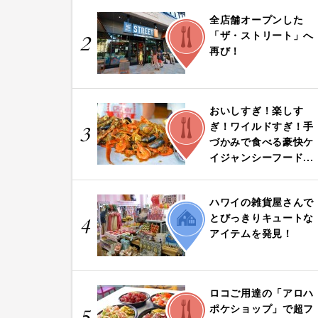
全店舗オープンした
FOOD
「ザ・ストリート」へ
2
再び！
おいしすぎ！楽しす
FOOD
ぎ！ワイルドすぎ！手
3
づかみで食べる豪快ケ
イジャンシーフード...
ハワイの雑貨屋さんで
LIFE
とびっきりキュートな
4
アイテムを発見！
ロコご用達の「アロハ
FOOD
ポケショップ」で超フ
5