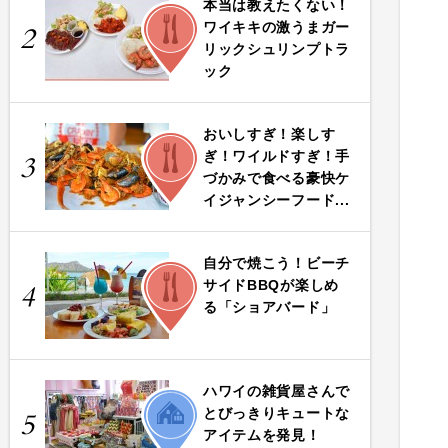
本当は教えたくない！
FOOD
ワイキキの激うまガー
2
リックシュリンプトラ
ック
おいしすぎ！楽しす
FOOD
ぎ！ワイルドすぎ！手
3
づかみで食べる豪快ケ
イジャンシーフード...
自分で焼こう！ビーチ
FOOD
サイドBBQが楽しめ
4
る「ショアバード」
ハワイの雑貨屋さんで
LIFE
とびっきりキュートな
5
アイテムを発見！