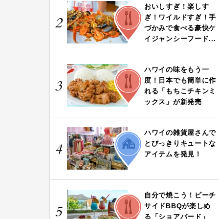
おいしすぎ！楽しす
FOOD
ぎ！ワイルドすぎ！手
2
づかみで食べる豪快ケ
イジャンシーフード...
ハワイの味をもう一
FOOD
度！日本でも簡単に作
3
れる「もちこチキンミ
ックス」が新発売
ハワイの雑貨屋さんで
LIFE
とびっきりキュートな
4
アイテムを発見！
自分で焼こう！ビーチ
FOOD
サイドBBQが楽しめ
5
る「ショアバード」