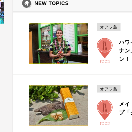
NEW TOPICS
オアフ島
ハワ
ナン
ン！
FOOD
オアフ島
メイ
プ「
FOOD