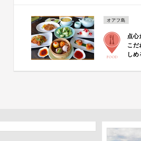
オアフ島
点心
こだ
しめ
FOOD