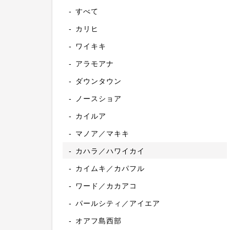
すべて
カリヒ
ワイキキ
アラモアナ
ダウンタウン
ノースショア
カイルア
マノア／マキキ
カハラ／ハワイカイ
カイムキ／カパフル
ワード／カカアコ
パールシティ／アイエア
オアフ島西部