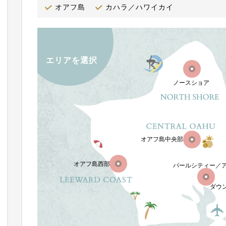
オアフ島
カハラ／ハワイカイ
エリアを選択
ノースショア
オアフ島中央部
オアフ島西部
パールシティー／
ダウ