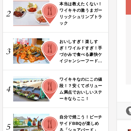
本当は教えたくない！
FOOD
ワイキキの激うまガー
2
リックシュリンプトラ
ック
おいしすぎ！楽しす
FOOD
ぎ！ワイルドすぎ！手
3
づかみで食べる豪快ケ
イジャンシーフード...
ワイキキなのにこの値
FOOD
段！？安くてボリュー
4
ム満点でおいしいステ
ーキならここ！
自分で焼こう！ビーチ
FOOD
サイドBBQが楽しめ
5
る「ショアバード」