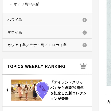
オアフ島中央部
ハワイ島
マウイ島
カウアイ島／ラナイ島／モロカイ島
TOPICS WEEKLY RANKING
「アイランドスリッ
FASHION
パ」から創業70周年
1
を記念した新コレクシ
ョンが登場
カ