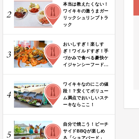
本当は教えたくない！
FOOD
ワイキキの激うまガー
2
リックシュリンプトラ
ック
おいしすぎ！楽しす
FOOD
ぎ！ワイルドすぎ！手
3
づかみで食べる豪快ケ
イジャンシーフード...
ワイキキなのにこの値
FOOD
段！？安くてボリュー
4
ム満点でおいしいステ
ーキならここ！
自分で焼こう！ビーチ
FOOD
サイドBBQが楽しめ
5
る「ショアバード」