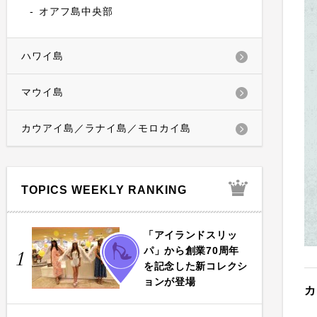
オアフ島中央部
ハワイ島
マウイ島
カウアイ島／ラナイ島／モロカイ島
TOPICS WEEKLY RANKING
「アイランドスリッ
FASHION
パ」から創業70周年
1
を記念した新コレクシ
ョンが登場
カ