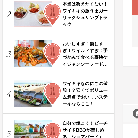
本当は教えたくない！
FOOD
ワイキキの激うまガー
2
リックシュリンプトラ
ック
おいしすぎ！楽しす
FOOD
ぎ！ワイルドすぎ！手
3
づかみで食べる豪快ケ
イジャンシーフード...
ワイキキなのにこの値
FOOD
段！？安くてボリュー
4
ム満点でおいしいステ
ーキならここ！
自分で焼こう！ビーチ
FOOD
サイドBBQが楽しめ
5
る「ショアバード」