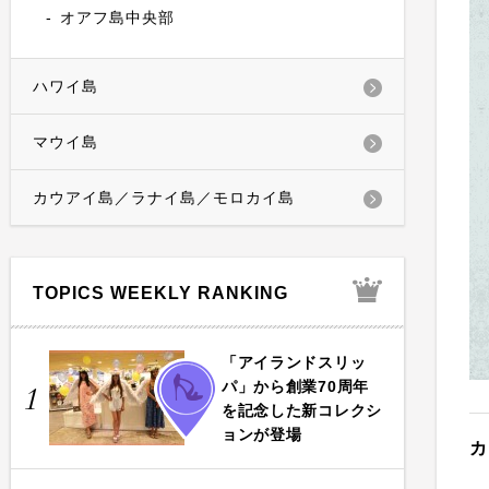
オアフ島中央部
ハワイ島
マウイ島
カウアイ島／ラナイ島／モロカイ島
TOPICS WEEKLY RANKING
「アイランドスリッ
FASHION
パ」から創業70周年
1
を記念した新コレクシ
ョンが登場
カ