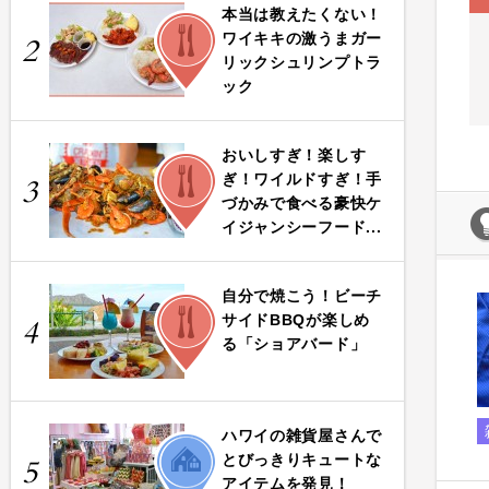
本当は教えたくない！
FOOD
ワイキキの激うまガー
2
リックシュリンプトラ
ック
おいしすぎ！楽しす
FOOD
ぎ！ワイルドすぎ！手
3
づかみで食べる豪快ケ
イジャンシーフード...
自分で焼こう！ビーチ
FOOD
サイドBBQが楽しめ
4
る「ショアバード」
ハワイの雑貨屋さんで
LIFE
とびっきりキュートな
5
アイテムを発見！