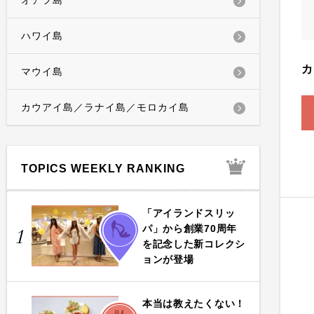
オアフ島
ハワイ島
カ
マウイ島
カウアイ島／ラナイ島／モロカイ島
TOPICS WEEKLY RANKING
「アイランドスリッ
FASHION
パ」から創業70周年
1
を記念した新コレクシ
ョンが登場
本当は教えたくない！
FOOD