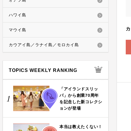
オアフ島
ハワイ島
カ
マウイ島
カウアイ島／ラナイ島／モロカイ島
TOPICS WEEKLY RANKING
「アイランドスリッ
FASHION
パ」から創業70周年
1
を記念した新コレクシ
ョンが登場
本当は教えたくない！
FOOD