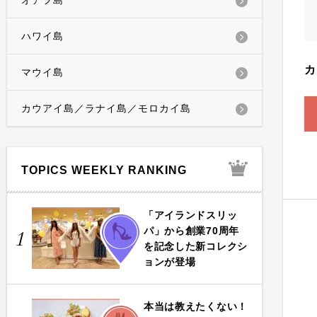
オアフ島
ハワイ島
カ
マウイ島
カウアイ島／ラナイ島／モロカイ島
TOPICS WEEKLY RANKING
「アイランドスリッ
FASHION
パ」から創業70周年
1
を記念した新コレクシ
ョンが登場
本当は教えたくない！
FOOD