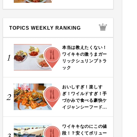
TOPICS WEEKLY RANKING
本当は教えたくない！
FOOD
ワイキキの激うまガー
1
リックシュリンプトラ
ック
おいしすぎ！楽しす
FOOD
ぎ！ワイルドすぎ！手
2
づかみで食べる豪快ケ
イジャンシーフード...
ワイキキなのにこの値
FOOD
段！？安くてボリュー
3