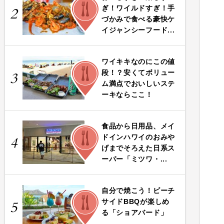
FOOD
ぎ！ワイルドすぎ！手
2
づかみで食べる豪快ケ
イジャンシーフード...
ワイキキなのにこの値
FOOD
段！？安くてボリュー
3
ム満点でおいしいステ
ーキならここ！
食品から日用品、メイ
FOOD
ドインハワイのおみや
4
げまでそろえた日系ス
ーパー「ミツワ・...
自分で焼こう！ビーチ
FOOD
サイドBBQが楽しめ
5
る「ショアバード」