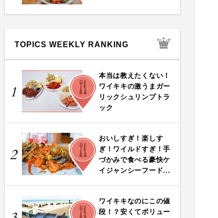
TOPICS WEEKLY RANKING
本当は教えたくない！
FOOD
ワイキキの激うまガー
1
リックシュリンプトラ
ック
おいしすぎ！楽しす
FOOD
ぎ！ワイルドすぎ！手
2
づかみで食べる豪快ケ
イジャンシーフード...
ワイキキなのにこの値
FOOD
段！？安くてボリュー
3