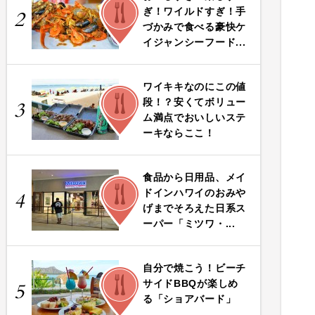
FOOD
ぎ！ワイルドすぎ！手
2
づかみで食べる豪快ケ
イジャンシーフード...
ワイキキなのにこの値
FOOD
段！？安くてボリュー
3
ム満点でおいしいステ
ーキならここ！
食品から日用品、メイ
FOOD
ドインハワイのおみや
4
げまでそろえた日系ス
ーパー「ミツワ・...
自分で焼こう！ビーチ
FOOD
サイドBBQが楽しめ
5
る「ショアバード」