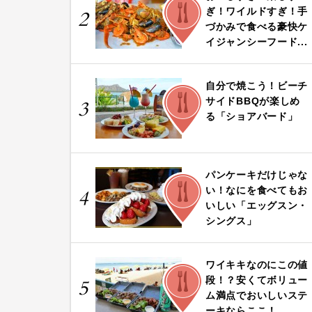
FOOD
ぎ！ワイルドすぎ！手
2
づかみで食べる豪快ケ
イジャンシーフード...
自分で焼こう！ビーチ
FOOD
サイドBBQが楽しめ
3
る「ショアバード」
パンケーキだけじゃな
FOOD
い！なにを食べてもお
4
いしい「エッグスン・
シングス」
ワイキキなのにこの値
FOOD
段！？安くてボリュー
5
ム満点でおいしいステ
ーキならここ！