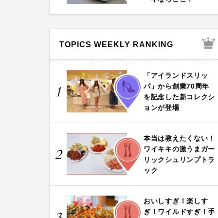
TOPICS WEEKLY RANKING
「アイランドスリッ
FASHION
パ」から創業70周年
1
を記念した新コレクシ
ョンが登場
本当は教えたくない！
FOOD
ワイキキの激うまガー
2
リックシュリンプトラ
ック
おいしすぎ！楽しす
FOOD
ぎ！ワイルドすぎ！手
3