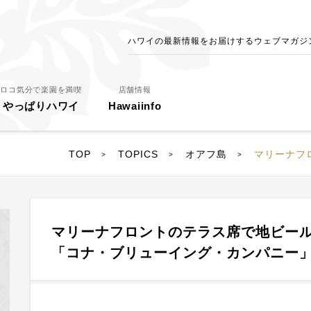
ハワイの最新情報をお届けするウェブマガジン - 
ロコ気分で楽園を満喫
店舗情報
やっぱりハワイ
Hawaiinfo
TOP
TOPICS
オアフ島
マリーナフロント
>
>
>
マリーナフロントのテラス席で地ビー
「コナ・ブリューイング・カンパニー