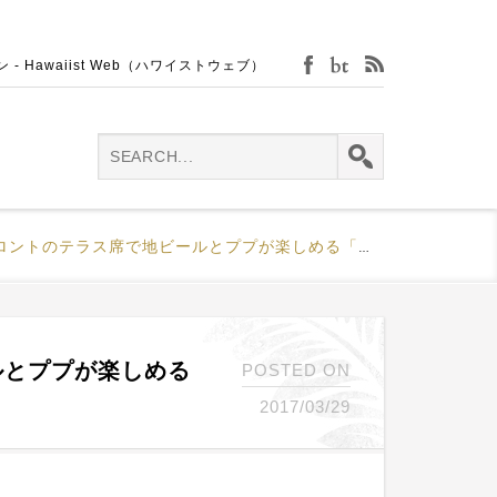
Hawaiist Web（ハワイストウェブ）
facebook
bijin-tokei
rss
のテラス席で地ビールとププが楽しめる「コナ・ブリューイング・カンパニー」
ルとププが楽しめる
POSTED ON
」
2017/03/29