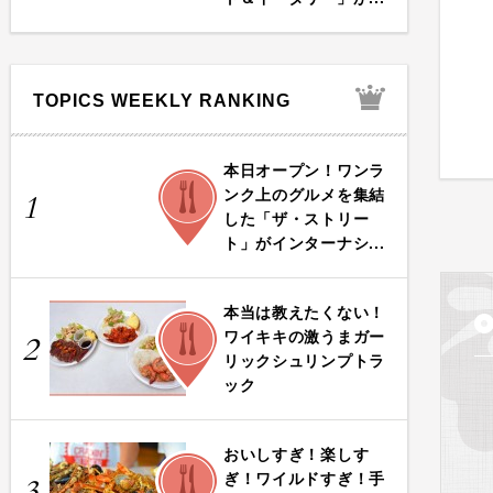
TOPICS WEEKLY RANKING
本日オープン！ワンラ
FOOD
ンク上のグルメを集結
1
した「ザ・ストリー
ト」がインターナシ...
本当は教えたくない！
FOOD
ワイキキの激うまガー
2
リックシュリンプトラ
ック
おいしすぎ！楽しす
FOOD
ぎ！ワイルドすぎ！手
3