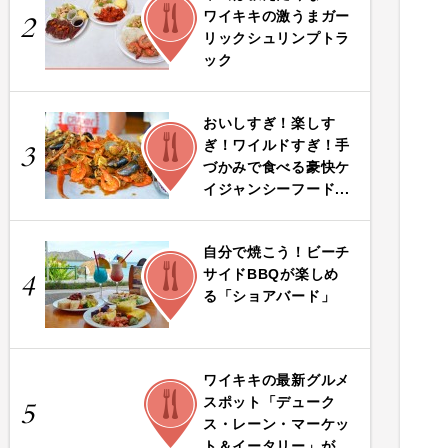
FOOD
ワイキキの激うまガー
2
リックシュリンプトラ
ック
おいしすぎ！楽しす
FOOD
ぎ！ワイルドすぎ！手
3
づかみで食べる豪快ケ
イジャンシーフード...
自分で焼こう！ビーチ
FOOD
サイドBBQが楽しめ
4
る「ショアバード」
ワイキキの最新グルメ
FOOD
スポット「デューク
5
ス・レーン・マーケッ
ト＆イータリー」が...