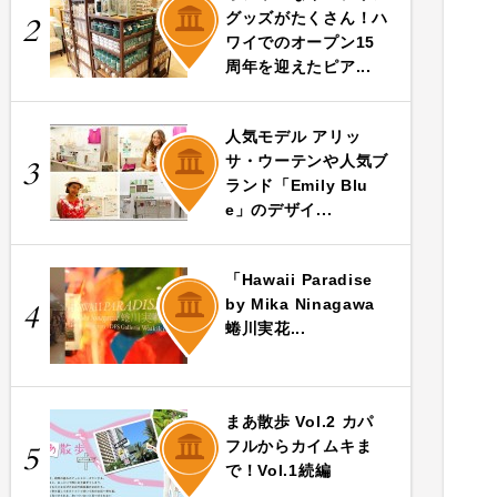
ART
グッズがたくさん！ハ
2
ワイでのオープン15
周年を迎えたピア...
人気モデル アリッ
ART
サ・ウーテンや人気ブ
3
ランド「Emily Blu
e」のデザイ...
「Hawaii Paradise
ART
by Mika Ninagawa
4
蜷川実花...
まあ散歩 Vol.2 カパ
ART
フルからカイムキま
5
で！Vol.1続編