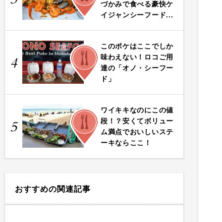
づかみで食べる豪快ケ
イジャンシーフード...
このポケはここでしか
FOOD
味わえない！ロコご用
4
達の「オノ・シーフー
ド」
ワイキキなのにこの値
FOOD
段！？安くてボリュー
5
ム満点でおいしいステ
ーキならここ！
おすすめの関連記事