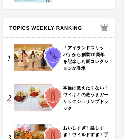
TOPICS WEEKLY RANKING
「アイランドスリッ
FASHION
パ」から創業70周年
1
を記念した新コレクシ
ョンが登場
本当は教えたくない！
FOOD
ワイキキの激うまガー
2
リックシュリンプトラ
ック
おいしすぎ！楽しす
FOOD
ぎ！ワイルドすぎ！手
3