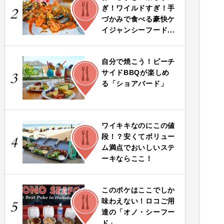
FOOD
ぎ！ワイルドすぎ！手
2
づかみで食べる豪快ケ
イジャンシーフード...
自分で焼こう！ビーチ
FOOD
サイドBBQが楽しめ
3
る「ショアバード」
ワイキキなのにこの値
FOOD
段！？安くてボリュー
4
ム満点でおいしいステ
ーキならここ！
このポケはここでしか
FOOD
味わえない！ロコご用
5
達の「オノ・シーフー
ド」