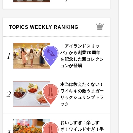
TOPICS WEEKLY RANKING
「アイランドスリッ
FASHION
パ」から創業70周年
1
を記念した新コレクシ
ョンが登場
本当は教えたくない！
FOOD
ワイキキの激うまガー
2
リックシュリンプトラ
ック
おいしすぎ！楽しす
FOOD
ぎ！ワイルドすぎ！手
3