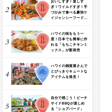
おいしすぎ！楽しす
FOOD
ぎ！ワイルドすぎ！手
2
づかみで食べる豪快ケ
イジャンシーフード...
ハワイの味をもう一
FOOD
度！日本でも簡単に作
3
れる「もちこチキンミ
ックス」が新発売
ハワイの雑貨屋さんで
LIFE
とびっきりキュートな
4
アイテムを発見！
自分で焼こう！ビーチ
FOOD
サイドBBQが楽しめ
5
る「ショアバード」