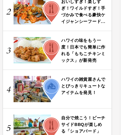
おいしすぎ！楽しす
FOOD
ぎ！ワイルドすぎ！手
2
づかみで食べる豪快ケ
イジャンシーフード...
ハワイの味をもう一
FOOD
度！日本でも簡単に作
3
れる「もちこチキンミ
ックス」が新発売
ハワイの雑貨屋さんで
LIFE
とびっきりキュートな
4
アイテムを発見！
自分で焼こう！ビーチ
FOOD
サイドBBQが楽しめ
5
る「ショアバード」