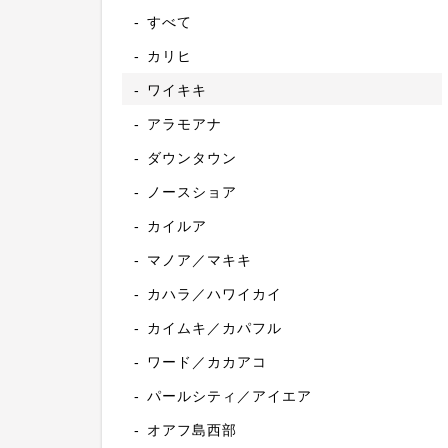
すべて
カリヒ
ワイキキ
アラモアナ
ダウンタウン
ノースショア
カイルア
マノア／マキキ
カハラ／ハワイカイ
カイムキ／カパフル
ワード／カカアコ
パールシティ／アイエア
オアフ島西部