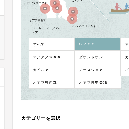
カイルア
オアフ島中央部
オアフ島西部
カハラ／ハワイカイ
パールシティー／アイ
エア
すべて
ワイキキ
ア
マノア／マキキ
ダウンタウン
カ
カイルア
ノースショア
パ
オアフ島西部
オアフ島中央部
カテゴリーを選択