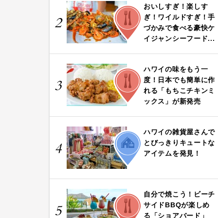
おいしすぎ！楽しす
FOOD
ぎ！ワイルドすぎ！手
2
づかみで食べる豪快ケ
イジャンシーフード...
ハワイの味をもう一
FOOD
度！日本でも簡単に作
3
れる「もちこチキンミ
ックス」が新発売
ハワイの雑貨屋さんで
LIFE
とびっきりキュートな
4
アイテムを発見！
自分で焼こう！ビーチ
FOOD
サイドBBQが楽しめ
5
る「ショアバード」