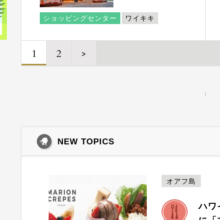
ショッピングセンター
ワイキキ
1
2
>
:
NEW TOPICS
オアフ島
ハワ