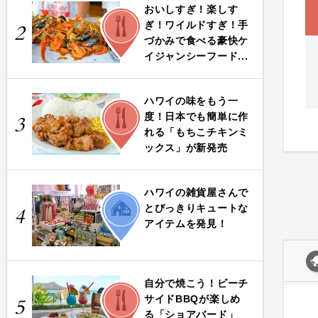
おいしすぎ！楽しす
FOOD
ぎ！ワイルドすぎ！手
2
づかみで食べる豪快ケ
イジャンシーフード...
ハワイの味をもう一
FOOD
度！日本でも簡単に作
3
れる「もちこチキンミ
ックス」が新発売
ハワイの雑貨屋さんで
LIFE
とびっきりキュートな
4
アイテムを発見！
自分で焼こう！ビーチ
FOOD
サイドBBQが楽しめ
5
る「ショアバード」