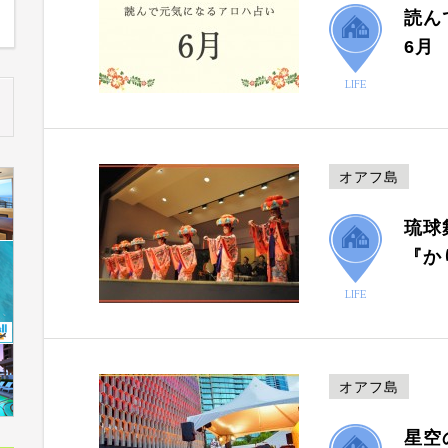
読ん
6月
LIFE
オアフ島
琉球
『か
LIFE
オアフ島
星空