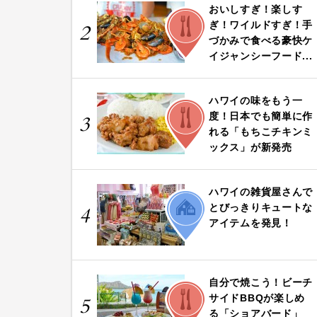
おいしすぎ！楽しす
FOOD
ぎ！ワイルドすぎ！手
2
づかみで食べる豪快ケ
イジャンシーフード...
ハワイの味をもう一
FOOD
度！日本でも簡単に作
3
れる「もちこチキンミ
ックス」が新発売
ハワイの雑貨屋さんで
LIFE
とびっきりキュートな
4
アイテムを発見！
自分で焼こう！ビーチ
FOOD
サイドBBQが楽しめ
5
る「ショアバード」