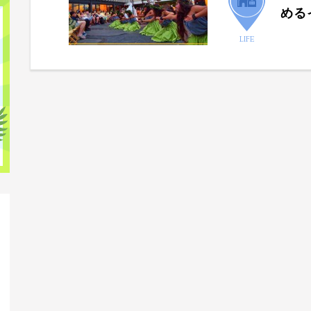
める
LIFE