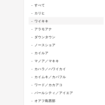
すべて
カリヒ
ワイキキ
アラモアナ
ダウンタウン
ノースショア
カイルア
マノア／マキキ
カハラ／ハワイカイ
カイムキ／カパフル
ワード／カカアコ
パールシティ／アイエア
オアフ島西部