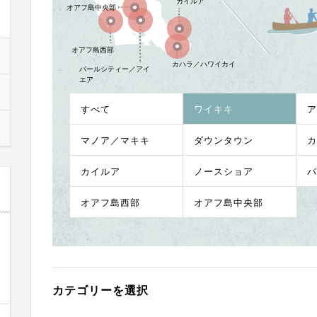
カイルア
オアフ島中央部
オアフ島西部
カハラ／ハワイカイ
パールシティー／アイ
エア
すべて
ワイキキ
ア
マノア／マキキ
ダウンタウン
カ
カイルア
ノースショア
パ
オアフ島西部
オアフ島中央部
カテゴリーを選択