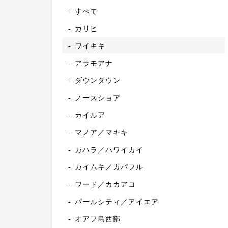
すべて
カリヒ
ワイキキ
アラモアナ
ダウンタウン
ノースショア
カイルア
マノア／マキキ
カハラ／ハワイカイ
カイムキ／カパフル
ワード／カカアコ
パールシティ／アイエア
オアフ島西部