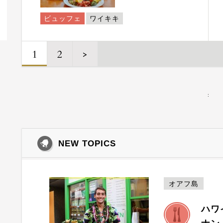
ビュッフェ
ワイキキ
1
2
>
:
NEW TOPICS
オアフ島
ハワ