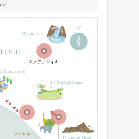
カン
マノア／マキキ
ワイキキ