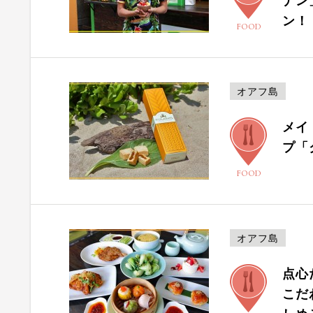
ナン
ン！
FOOD
オアフ島
メイ
プ「
FOOD
オアフ島
点心
こだ