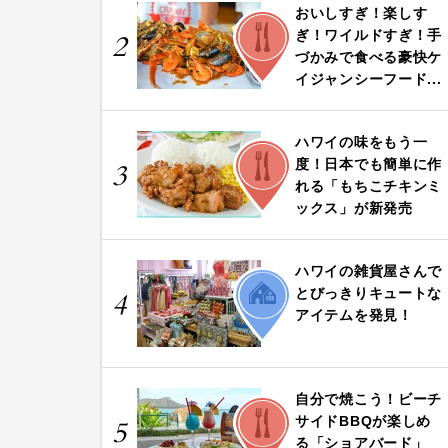
おいしすぎ！楽しす
FOOD
ぎ！ワイルドすぎ！手
2
づかみで食べる豪快ケ
イジャンシーフード...
ハワイの味をもう一
FOOD
度！日本でも簡単に作
3
れる「もちこチキンミ
ックス」が新発売
ハワイの雑貨屋さんで
LIFE
とびっきりキュートな
4
アイテムを発見！
自分で焼こう！ビーチ
FOOD
サイドBBQが楽しめ
5
る「ショアバード」