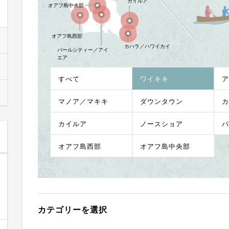
カイルア
オアフ島中央部
オアフ島西部
カハラ／ハワイカイ
パールシティー／アイ
エア
すべて
ワイキキ
ア
マノア／マキキ
ダウンタウン
カ
カイルア
ノースショア
パ
オアフ島西部
オアフ島中央部
カテゴリーを選択