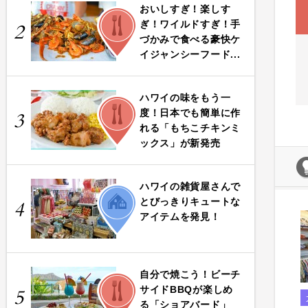
おいしすぎ！楽しす
FOOD
ぎ！ワイルドすぎ！手
2
づかみで食べる豪快ケ
イジャンシーフード...
ハワイの味をもう一
FOOD
度！日本でも簡単に作
3
れる「もちこチキンミ
ックス」が新発売
ハワイの雑貨屋さんで
LIFE
とびっきりキュートな
4
アイテムを発見！
自分で焼こう！ビーチ
FOOD
サイドBBQが楽しめ
5
る「ショアバード」