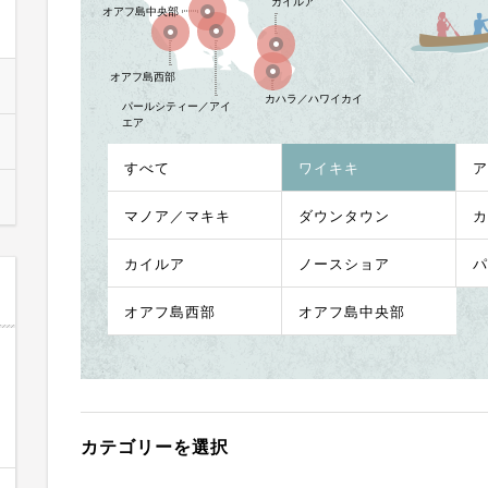
カイルア
オアフ島中央部
オアフ島西部
カハラ／ハワイカイ
パールシティー／アイ
エア
すべて
ワイキキ
ア
マノア／マキキ
ダウンタウン
カ
カイルア
ノースショア
パ
オアフ島西部
オアフ島中央部
カテゴリーを選択