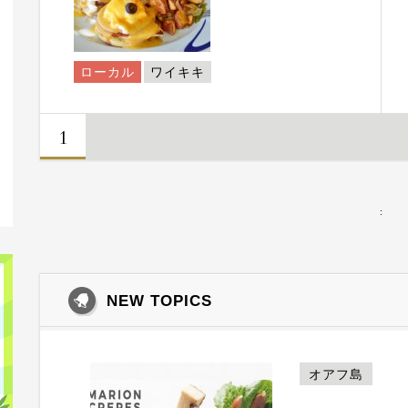
ローカル
ワイキキ
1
:
NEW TOPICS
オアフ島