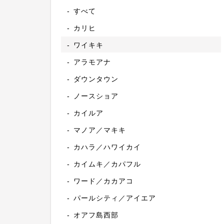
すべて
カリヒ
ワイキキ
アラモアナ
ダウンタウン
ノースショア
カイルア
マノア／マキキ
カハラ／ハワイカイ
カイムキ／カパフル
ワード／カカアコ
パールシティ／アイエア
オアフ島西部