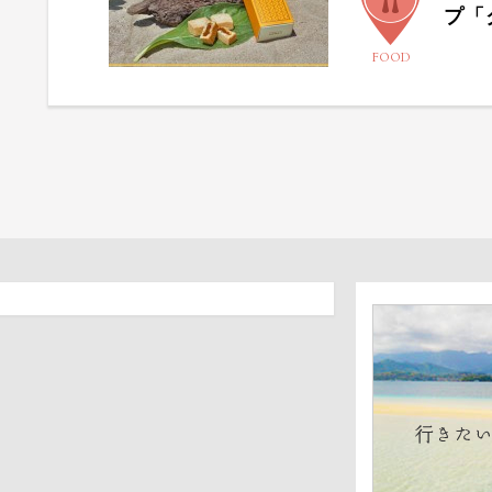
プ「
FOOD