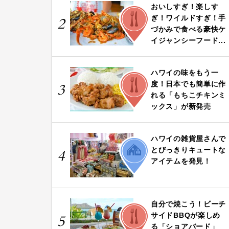
おいしすぎ！楽しす
FOOD
ぎ！ワイルドすぎ！手
2
づかみで食べる豪快ケ
イジャンシーフード...
ハワイの味をもう一
FOOD
度！日本でも簡単に作
3
れる「もちこチキンミ
ックス」が新発売
ハワイの雑貨屋さんで
LIFE
とびっきりキュートな
4
アイテムを発見！
自分で焼こう！ビーチ
FOOD
サイドBBQが楽しめ
5
る「ショアバード」