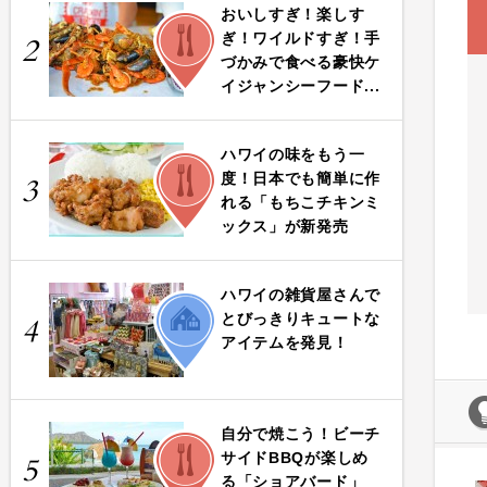
おいしすぎ！楽しす
FOOD
ぎ！ワイルドすぎ！手
2
づかみで食べる豪快ケ
イジャンシーフード...
ハワイの味をもう一
FOOD
度！日本でも簡単に作
3
れる「もちこチキンミ
ックス」が新発売
ハワイの雑貨屋さんで
LIFE
とびっきりキュートな
4
アイテムを発見！
自分で焼こう！ビーチ
FOOD
サイドBBQが楽しめ
5
る「ショアバード」