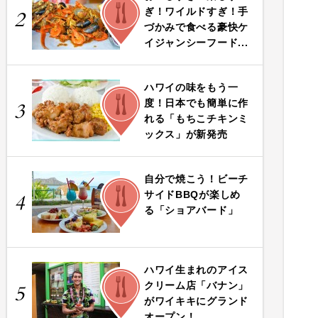
FOOD
ぎ！ワイルドすぎ！手
2
づかみで食べる豪快ケ
イジャンシーフード...
ハワイの味をもう一
FOOD
度！日本でも簡単に作
3
れる「もちこチキンミ
ックス」が新発売
自分で焼こう！ビーチ
FOOD
サイドBBQが楽しめ
4
る「ショアバード」
ハワイ生まれのアイス
FOOD
クリーム店「バナン」
5
がワイキキにグランド
オープン！